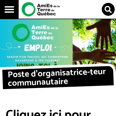
re et réalisations
Nos luttes
Poste d’organisatrice-teur
communautaire
Cliquez ici pour